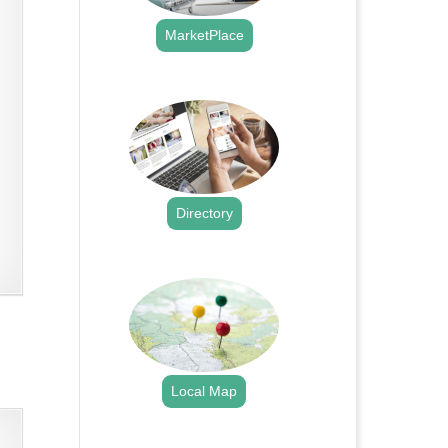
MarketPlace
.
Directory
.
Local Map
.