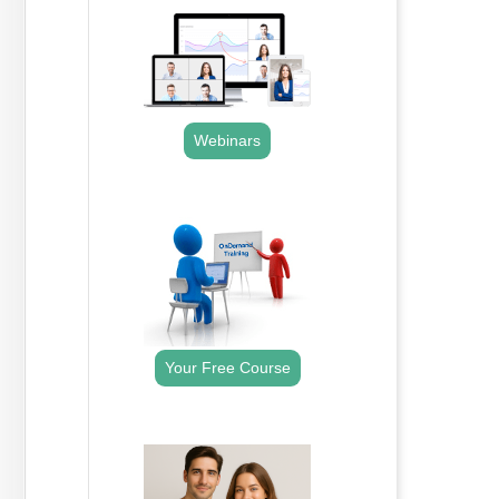
Webinars
.
Your Free Course
.