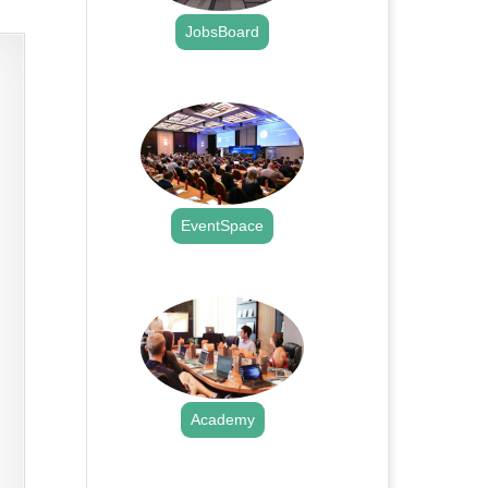
JobsBoard
.
EventSpace
.
Academy
.