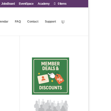
JobsBoard
EventSpace
Academy
0 Items
lendar
FAQ
Contact
Support