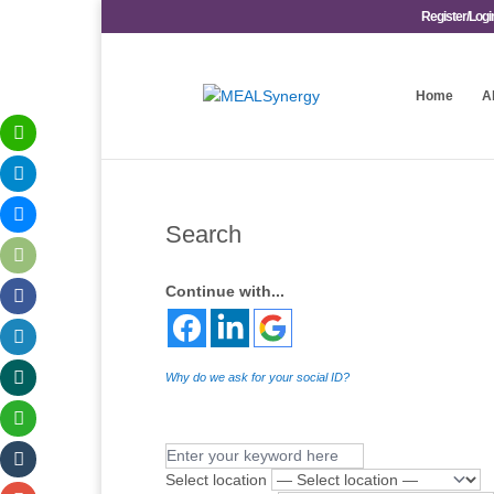
Register/Logi
Home
A
Search
Continue with...
Why do we ask for your social ID?
Select location