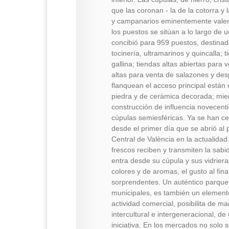
que las coronan - la de la cotorra y
y campanarios eminentemente valenci
los puestos se sitúan a lo largo de 
concibió para 959 puestos, destinado
tocinería, ultramarinos y quincalla;
gallina; tiendas altas abiertas para 
altas para venta de salazones y des
flanquean el acceso principal están 
piedra y de cerámica decorada; mien
construcción de influencia novecen
cúpulas semiesféricas. Ya se han ce
desde el primer día que se abrió al 
Central de València en la actualida
frescos reciben y transmiten la sabi
entra desde su cúpula y sus vidriera
colores y de aromas, el gusto al fin
sorprendentes. Un auténtico parque
municipales, es también un elemento
actividad comercial, posibilita de ma
intercultural e intergeneracional, 
iniciativa. En los mercados no solo 