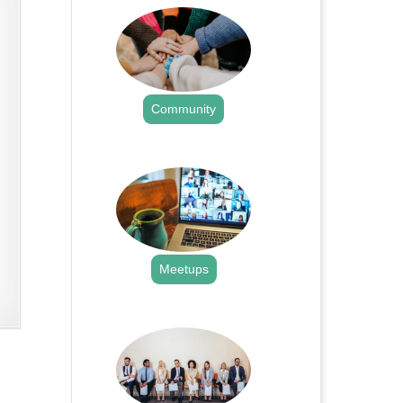
Community
.
Meetups
.