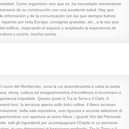
identidad. Como organismo vivo que es, ha necesitado reinventarse
iversario de su construcción con una excelente salud. Hay que
de información y de la comunicación (en las que siempre fuimos
, repartos por toda Europa, consignas gratuitas, etc., a la vez que
 del edificio, mejorando el espacio y ampliando la experiencia de
teratura y cocina, mucha cocina.
 cuore del Monferrato, zona la cui straordinarietà è valsa la tutela
ura, storia, cultura ed enogastronomia d’eccellenza si incontrano e
perienza irripetibile. Questo posto è Tra la Terra e il Cielo. Il
nti torri, la terrazza aperta sulle dolci colline, il libero accesso
 rotazione, nella sala espositiva, una rigorosa e accorta selezione di
e piemontese con aperture al vicino Mare, i grandi Vini del Piemonte
te: tutti gli ingredienti per accompagnare l’Ospite in un percorso
zioni, in una dimensione di benessere profondo, Tra la Terra e il