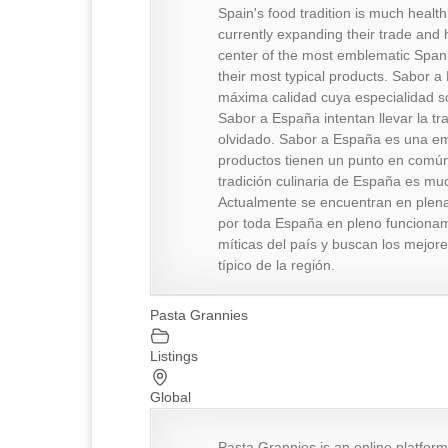
Spain's food tradition is much healt
currently expanding their trade and
center of the most emblematic Spani
their most typical products. Sabor 
máxima calidad cuya especialidad so
Sabor a España intentan llevar la tr
olvidado. Sabor a España es una emp
productos tienen un punto en común 
tradición culinaria de España es mu
Actualmente se encuentran en plen
por toda España en pleno funcionam
míticas del país y buscan los mejor
típico de la región.
Pasta Grannies
Listings
Global
Pasta Grannies is an online platform