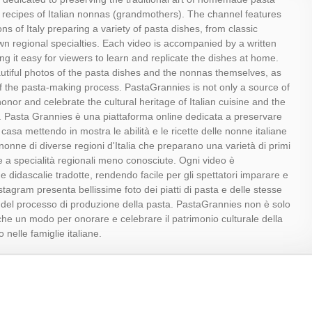
 recipes of Italian nonnas (grandmothers). The channel features
ns of Italy preparing a variety of pasta dishes, from classic
wn regional specialties. Each video is accompanied by a written
ng it easy for viewers to learn and replicate the dishes at home.
tiful photos of the pasta dishes and the nonnas themselves, as
f the pasta-making process. PastaGrannies is not only a source of
honor and celebrate the cultural heritage of Italian cuisine and the
es. Pasta Grannies è una piattaforma online dedicata a preservare
n casa mettendo in mostra le abilità e le ricette delle nonne italiane
nonne di diverse regioni d'Italia che preparano una varietà di primi
gne a specialità regionali meno conosciute. Ogni video è
 didascalie tradotte, rendendo facile per gli spettatori imparare e
nstagram presenta bellissime foto dei piatti di pasta e delle stesse
nte del processo di produzione della pasta. PastaGrannies non è solo
nche un modo per onorare e celebrare il patrimonio culturale della
 nelle famiglie italiane.