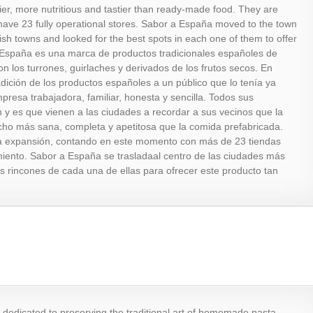
hier, more nutritious and tastier than ready-made food. They are
 have 23 fully operational stores. Sabor a España moved to the town
sh towns and looked for the best spots in each one of them to offer
a España es una marca de productos tradicionales españoles de
n los turrones, guirlaches y derivados de los frutos secos. En
adición de los productos españoles a un público que lo tenía ya
resa trabajadora, familiar, honesta y sencilla. Todos sus
y es que vienen a las ciudades a recordar a sus vecinos que la
cho más sana, completa y apetitosa que la comida prefabricada.
a expansión, contando en este momento con más de 23 tiendas
iento. Sabor a España se trasladaal centro de las ciudades más
es rincones de cada una de ellas para ofrecer este producto tan
 dedicated to preserving the traditional art of homemade pasta