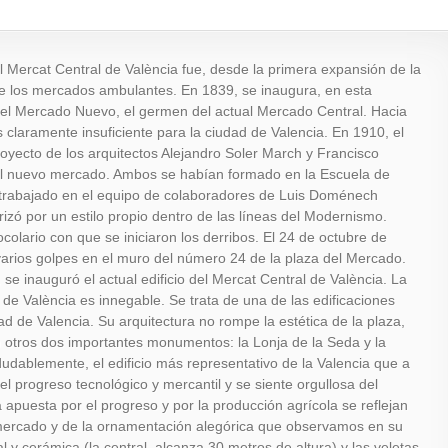
 Mercat Central de València fue, desde la primera expansión de la
de los mercados ambulantes. En 1839, se inaugura, en esta
 el Mercado Nuevo, el germen del actual Mercado Central. Hacia
s claramente insuficiente para la ciudad de Valencia. En 1910, el
royecto de los arquitectos Alejandro Soler March y Francisco
del nuevo mercado. Ambos se habían formado en la Escuela de
 trabajado en el equipo de colaboradores de Luis Doménech
izó por un estilo propio dentro de las líneas del Modernismo.
ocolario con que se iniciaron los derribos. El 24 de octubre de
varios golpes en el muro del número 24 de la plaza del Mercado.
se inauguró el actual edificio del Mercat Central de València. La
de València es innegable. Se trata de una de las edificaciones
dad de Valencia. Su arquitectura no rompe la estética de la plaza,
n otros dos importantes monumentos: la Lonja de la Seda y la
dudablemente, el edificio más representativo de la Valencia que a
el progreso tecnológico y mercantil y se siente orgullosa del
a apuesta por el progreso y por la producción agrícola se reflejan
 mercado y de la ornamentación alegórica que observamos en su
tal y cerámica (la central, alcanza 30 metros de altura) y las veletas