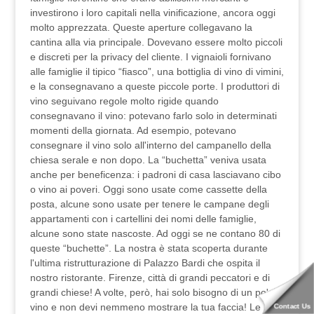
investirono i loro capitali nella vinificazione, ancora oggi
molto apprezzata. Queste aperture collegavano la
cantina alla via principale. Dovevano essere molto piccoli
e discreti per la privacy del cliente. I vignaioli fornivano
alle famiglie il tipico “fiasco”, una bottiglia di vino di vimini,
e la consegnavano a queste piccole porte. I produttori di
vino seguivano regole molto rigide quando
consegnavano il vino: potevano farlo solo in determinati
momenti della giornata. Ad esempio, potevano
consegnare il vino solo all'interno del campanello della
chiesa serale e non dopo. La “buchetta” veniva usata
anche per beneficenza: i padroni di casa lasciavano cibo
o vino ai poveri. Oggi sono usate come cassette della
posta, alcune sono usate per tenere le campane degli
appartamenti con i cartellini dei nomi delle famiglie,
alcune sono state nascoste. Ad oggi se ne contano 80 di
queste “buchette”. La nostra è stata scoperta durante
l'ultima ristrutturazione di Palazzo Bardi che ospita il
nostro ristorante. Firenze, città di grandi peccatori e di
grandi chiese! A volte, però, hai solo bisogno di un po' di
vino e non devi nemmeno mostrare la tua faccia! Le
Contact Us