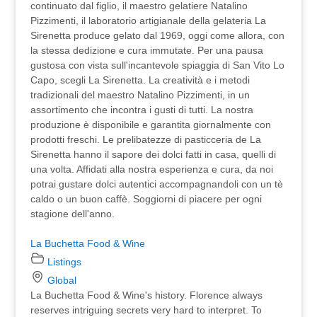
continuato dal figlio, il maestro gelatiere Natalino
Pizzimenti, il laboratorio artigianale della gelateria La
Sirenetta produce gelato dal 1969, oggi come allora, con
la stessa dedizione e cura immutate. Per una pausa
gustosa con vista sull'incantevole spiaggia di San Vito Lo
Capo, scegli La Sirenetta. La creatività e i metodi
tradizionali del maestro Natalino Pizzimenti, in un
assortimento che incontra i gusti di tutti. La nostra
produzione è disponibile e garantita giornalmente con
prodotti freschi. Le prelibatezze di pasticceria de La
Sirenetta hanno il sapore dei dolci fatti in casa, quelli di
una volta. Affidati alla nostra esperienza e cura, da noi
potrai gustare dolci autentici accompagnandoli con un tè
caldo o un buon caffè. Soggiorni di piacere per ogni
stagione dell'anno.
La Buchetta Food & Wine
Listings
Global
La Buchetta Food & Wine's history. Florence always
reserves intriguing secrets very hard to interpret. To