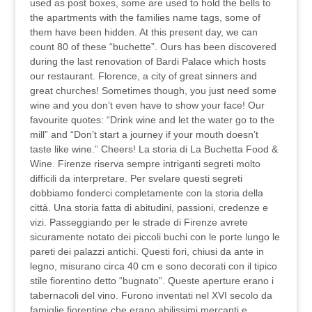
used as post boxes, some are used to hold the bells to
the apartments with the families name tags, some of
them have been hidden. At this present day, we can
count 80 of these “buchette”. Ours has been discovered
during the last renovation of Bardi Palace which hosts
our restaurant. Florence, a city of great sinners and
great churches! Sometimes though, you just need some
wine and you don’t even have to show your face! Our
favourite quotes: “Drink wine and let the water go to the
mill” and “Don’t start a journey if your mouth doesn’t
taste like wine.” Cheers! La storia di La Buchetta Food &
Wine. Firenze riserva sempre intriganti segreti molto
difficili da interpretare. Per svelare questi segreti
dobbiamo fonderci completamente con la storia della
città. Una storia fatta di abitudini, passioni, credenze e
vizi. Passeggiando per le strade di Firenze avrete
sicuramente notato dei piccoli buchi con le porte lungo le
pareti dei palazzi antichi. Questi fori, chiusi da ante in
legno, misurano circa 40 cm e sono decorati con il tipico
stile fiorentino detto “bugnato”. Queste aperture erano i
tabernacoli del vino. Furono inventati nel XVI secolo da
famiglie fiorentine che erano abilissimi mercanti e