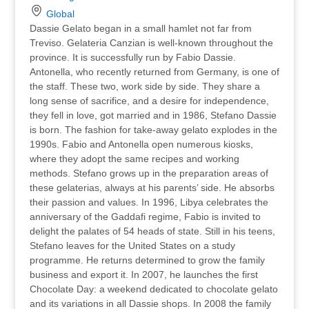
Global
Dassie Gelato began in a small hamlet not far from
Treviso. Gelateria Canzian is well-known throughout the
province. It is successfully run by Fabio Dassie.
Antonella, who recently returned from Germany, is one of
the staff. These two, work side by side. They share a
long sense of sacrifice, and a desire for independence,
they fell in love, got married and in 1986, Stefano Dassie
is born. The fashion for take-away gelato explodes in the
1990s. Fabio and Antonella open numerous kiosks,
where they adopt the same recipes and working
methods. Stefano grows up in the preparation areas of
these gelaterias, always at his parents’ side. He absorbs
their passion and values. In 1996, Libya celebrates the
anniversary of the Gaddafi regime, Fabio is invited to
delight the palates of 54 heads of state. Still in his teens,
Stefano leaves for the United States on a study
programme. He returns determined to grow the family
business and export it. In 2007, he launches the first
Chocolate Day: a weekend dedicated to chocolate gelato
and its variations in all Dassie shops. In 2008 the family