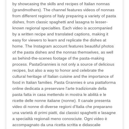
by showcasing the skills and recipes of Italian nonnas
(grandmothers). The channel features videos of nonnas
from different regions of Italy preparing a variety of pasta
dishes, from classic spaghetti and lasagna to lesser-
known regional specialties. Each video is accompanied
by a written recipe and translated captions, making it
easy for viewers to learn and replicate the dishes at
home. The Instagram account features beautiful photos
of the pasta dishes and the nonnas themselves, as well
as behind-the-scenes footage of the pasta-making
process. PastaGrannies is not only a source of delicious
recipes, but also a way to honor and celebrate the
cultural heritage of Italian cuisine and the importance of
food in Italian families. Pasta Grannies è una piattaforma
online dedicata a preservare l'arte tradizionale della
pasta fatta in casa mettendo in mostra le abilità e le
ricette delle nonne italiane (nonne). Il canale presenta
video di nonne di diverse regioni d'Italia che preparano
una varietà di primi piatti, dai classici spaghetti e lasagne
a specialità regionali meno conosciute. Ogni video è
accompagnato da una ricetta scritta e didascalie