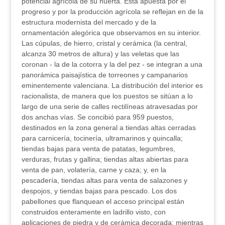
potencial agrícola de su huerta. Esta apuesta por el
progreso y por la producción agrícola se reflejan en de la
estructura modernista del mercado y de la
ornamentación alegórica que observamos en su interior.
Las cúpulas, de hierro, cristal y cerámica (la central,
alcanza 30 metros de altura) y las veletas que las
coronan - la de la cotorra y la del pez - se integran a una
panorámica paisajística de torreones y campanarios
eminentemente valenciana. La distribución del interior es
racionalista, de manera que los puestos se sitúan a lo
largo de una serie de calles rectilíneas atravesadas por
dos anchas vías. Se concibió para 959 puestos,
destinados en la zona general a tiendas altas cerradas
para carnicería, tocinería, ultramarinos y quincalla;
tiendas bajas para venta de patatas, legumbres,
verduras, frutas y gallina; tiendas altas abiertas para
venta de pan, volatería, carne y caza; y, en la
pescadería, tiendas altas para venta de salazones y
despojos, y tiendas bajas para pescado. Los dos
pabellones que flanquean el acceso principal están
construidos enteramente en ladrillo visto, con
aplicaciones de piedra y de cerámica decorada; mientras