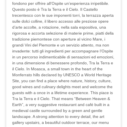
fondono per offrire all’Ospite un’esperienza irripetibile.
Questo posto è Tra la Terra e il Cielo. Il Castello
trecentesco con le sue imponenti torri, la terrazza aperta
sulle dolci colline, il libero accesso alle preziose opere
d’arte accolte, a rotazione, nella sala espositiva, una
rigorosa e accorta selezione di materie prime, piatti della
tradizione piemontese con aperture al vicino Mare, i
grandi Vini del Piemonte e un servizio attento, ma non
invadente: tutti gli ingredienti per accompagnare l’Ospite
in un percorso indimenticabile di sensazioni ed emozioni,
in una dimensione di benessere profondo, Tra la Terra e
il Cielo. In Moasca, a small town in the heart of the
Monferrato hills declared by UNESCO a World Heritage
Site, you can find a place where nature, history, culture,
good wines and culinary delights meet and welcome the
guests with a once in a lifetime experience. This piace is
Tra la Terra e il Cielo. That means “Between Heaven &
Earth”, a very suggestive restaurant and café built in a
medieval castle surrounded by a green and gentle
landscape. A strong attention to every detail, the art
gallery upstairs, a beautiful outdoor terrace, our menu