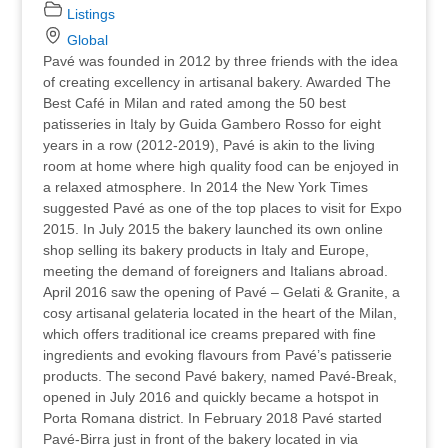
Listings
Global
Pavé was founded in 2012 by three friends with the idea
of creating excellency in artisanal bakery. Awarded The
Best Café in Milan and rated among the 50 best
patisseries in Italy by Guida Gambero Rosso for eight
years in a row (2012-2019), Pavé is akin to the living
room at home where high quality food can be enjoyed in
a relaxed atmosphere. In 2014 the New York Times
suggested Pavé as one of the top places to visit for Expo
2015. In July 2015 the bakery launched its own online
shop selling its bakery products in Italy and Europe,
meeting the demand of foreigners and Italians abroad.
April 2016 saw the opening of Pavé – Gelati & Granite, a
cosy artisanal gelateria located in the heart of the Milan,
which offers traditional ice creams prepared with fine
ingredients and evoking flavours from Pavé’s patisserie
products. The second Pavé bakery, named Pavé-Break,
opened in July 2016 and quickly became a hotspot in
Porta Romana district. In February 2018 Pavé started
Pavé-Birra just in front of the bakery located in via